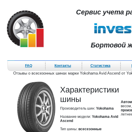
Сервис учета р
Бортовой ж
FAQ
Контакты
Статистика
Отзывы о всесезонных шинах марки Yokohama Avid Ascend от Y
Характеристики
шины
Автом
весом 
Производитель шин:
Yokohama
произ
летне
Название модели:
Yokohama Avid
Ascend
Тип шины:
всесезонные