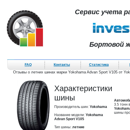
Сервис учета р
Бортовой ж
FAQ
Контакты
Статистика
Отзывы о летних шинах марки Yokohama Advan Sport V105 от Yo
Характеристики
шины
Автомоб
3.5 тонн
Производитель шин:
Yokohama
Yokohama
шины про
Название модели:
Yokohama
Advan Sport V105
Тип шины:
летние