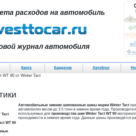
чета расходов на автомобиль
овой журнал автомобиля
Карта
Бардачок
Автоблог
Но
 WT 90 от Winter Tact
тики
Автомобильные зимние шипованные шины марки Winter Tact
пре
автомобилях весом до 3.5 тонн в зимнее время года. Производитель
используемых для
производства шин Winter Tact WT 90
материало
 Tact
проходимости в зимнее время года. Данные шины производятся р
act WT 90
нные