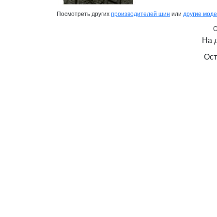
Посмотреть других
производителей шин
или
другие моде
О
На 
Ост