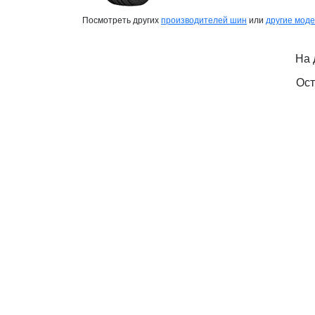
Посмотреть других
производителей шин
или
другие мод
На 
Ост