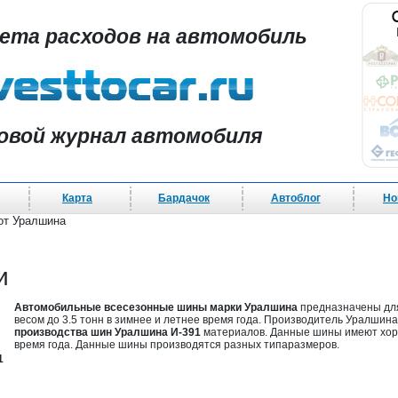
чета расходов на автомобиль
овой журнал автомобиля
Карта
Бардачок
Автоблог
Но
от Уралшина
и
Автомобильные всесезонные шины марки Уралшина
предназначены для
весом до 3.5 тонн в зимнее и летнее время года. Производитель Уралшин
производства шин Уралшина И-391
материалов. Данные шины имеют хоро
время года. Данные шины производятся разных типаразмеров.
1