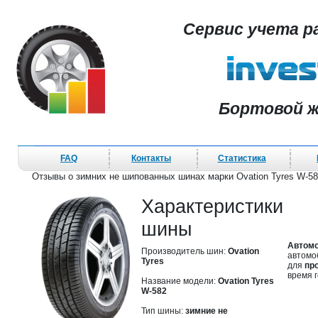
Сервис учета р
Бортовой ж
FAQ
Контакты
Статистика
Отзывы о зимних не шипованных шинах марки Ovation Tyres W-582
Характеристики
шины
Автомо
Производитель шин:
Ovation
автомоб
Tyres
для
пр
время 
Название модели:
Ovation Tyres
W-582
Тип шины:
зимние не