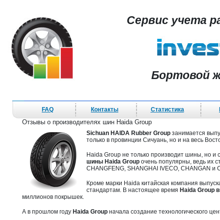
Сервис учета р
Бортовой ж
FAQ
Контакты
Статистика
Отзывы о производителях шин Haida Group
Sichuan HAIDA Rubber Group
занимается выпу
только в провинции Сичуань, но и на весь Вост
Haida Group не только производит шины, но и
шины Haida Group
очень популярны, ведь их с
CHANGFENG, SHANGHAI IVECO, CHANGAN и 
Кроме марки Haida китайская компания выпус
стандартам. В настоящее время
Haida Group 
миллионов покрышек.
А в прошлом году
Haida Group
начала создание технологического цент