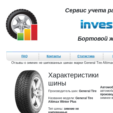
Сервис учета р
Бортовой ж
FAQ
Контакты
Статистика
Отзывы о зимних не шипованных шинах марки General Tire Altimax 
Характеристики
шины
Автомоб
автомоби
Производитель шин:
General Tire
производ
зимнее 
Название модели:
General Tire
Altimax Winter Plus
Тип шины:
зимние не
шипованные