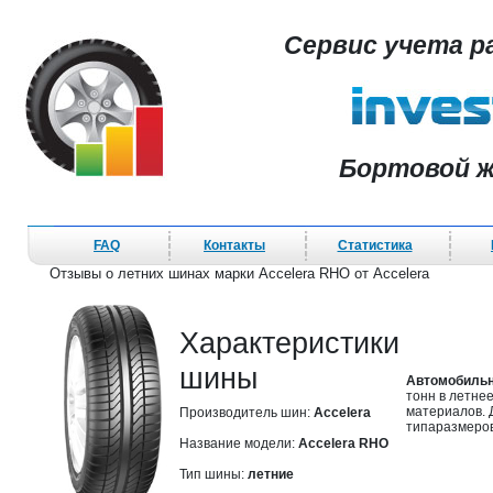
Сервис учета р
Бортовой ж
FAQ
Контакты
Статистика
Отзывы о летних шинах марки Accelera RHO от Accelera
Характеристики
шины
Автомобильн
тонн в летне
материалов. 
Производитель шин:
Accelera
типаразмеров
Название модели:
Accelera RHO
Тип шины:
летние