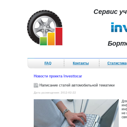
Сервис у
Борт
FAQ
Контакты
Статистика
Новости проекта Investtocar
Написание статей автомобильной тематики
Дата размещения: 2012-02-22
Для
инф
ин
не
св