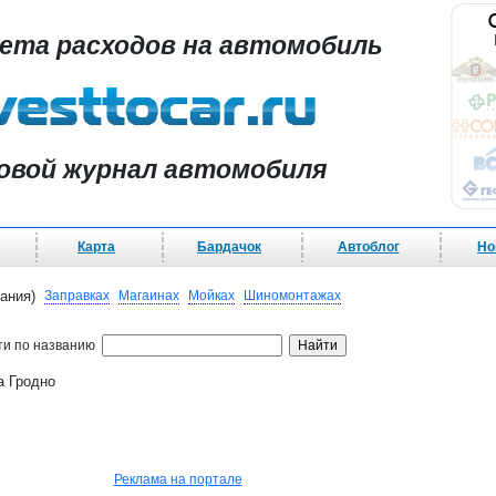
чета расходов на автомобиль
овой журнал автомобиля
Карта
Бардачок
Автоблог
Но
ания)
Заправках
Магаинах
Мойках
Шиномонтажах
ти по названию
а Гродно
Реклама на портале