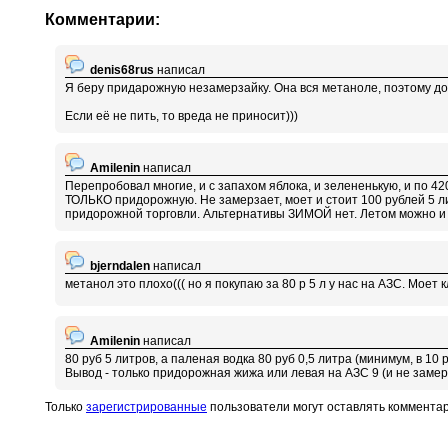
Комментарии:
denis68rus
написал
Я беру придарожную незамерзайку. Она вся метаноле, поэтому до 
Если её не пить, то вреда не приносит)))
Amilenin
написал
Перепробовал многие, и с запахом яблока, и зелененькую, и по 420 
ТОЛЬКО придорожную. Не замерзает, моет и стоит 100 рублей 5 лит
придорожной торговли. Альтернативы ЗИМОЙ нет. Летом можно и 
bjerndalen
написал
метанол это плохо((( но я покупаю за 80 р 5 л у нас на АЗС. Моет 
Amilenin
написал
80 руб 5 литров, а паленая водка 80 руб 0,5 литра (минимум, в 10 
Вывод - только придорожная жижа или левая на АЗС 9 (и не замер
Только
зарегистрированные
пользователи могут оставлять коммента