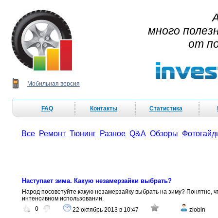
много полез
от п
Мобильная версия
FAQ
Контакты
Статистика
Все
Ремонт
Тюнинг
Разное
Q&A
Обзоры
Фотогайд
Наступает зима. Какую незамерзайки выбрать?
Народ посоветуйте какую незамерзайку выбрать на зиму? Понятно, чт
интенсивном использовании.
0
22 октябрь 2013 в 10:47
zlobin